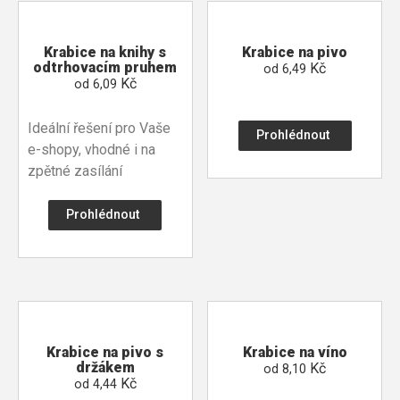
Krabice na knihy s
Krabice na pivo
odtrhovacím pruhem
Kč
od
6,49
Kč
od
6,09
Ideální řešení pro Vaše
Prohlédnout
e-shopy, vhodné i na
zpětné zasílání
Prohlédnout
Krabice na pivo s
Krabice na víno
držákem
Kč
od
8,10
Kč
od
4,44