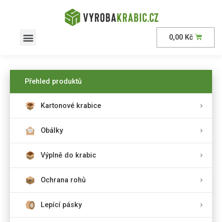
0,00
Kč
AKČNÍ nabídka
Přehled produktů
Kartonové krabice
Obálky
Výplně do krabic
Ochrana rohů
Lepící pásky