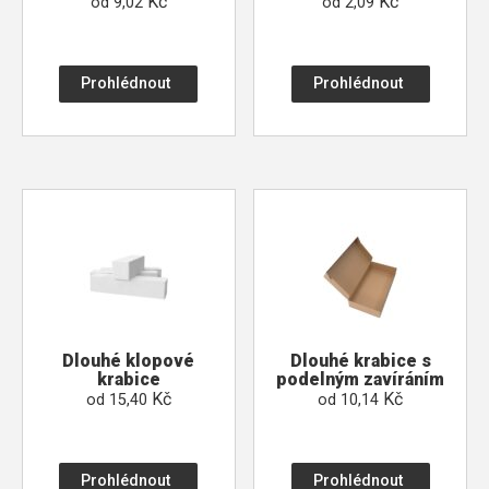
Kč
Kč
od
9,02
od
2,09
Prohlédnout
Prohlédnout
Dlouhé klopové
Dlouhé krabice s
krabice
podelným zavíráním
Kč
Kč
od
15,40
od
10,14
Prohlédnout
Prohlédnout