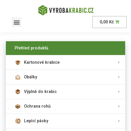
0,00
Kč
AKČNÍ nabídka
Přehled produktů
Kartonové krabice
Obálky
Výplně do krabic
Ochrana rohů
Lepící pásky