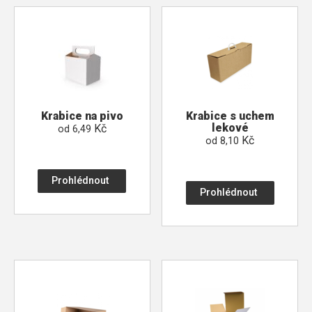
Krabice na pivo
Krabice s uchem
lekové
Kč
od
6,49
Kč
od
8,10
Prohlédnout
Prohlédnout