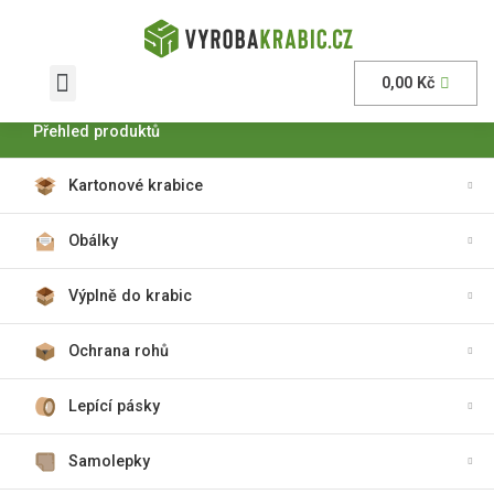
0,00
Kč
AKČNÍ nabídka
Přehled produktů
Kartonové krabice
Obálky
Výplně do krabic
Ochrana rohů
Lepící pásky
Samolepky