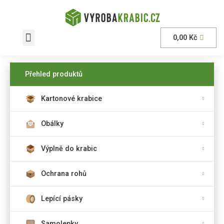
0,00
Kč
AKČNÍ nabídka
Přehled produktů
Kartonové krabice
Obálky
Výplně do krabic
Ochrana rohů
Lepící pásky
Samolepky