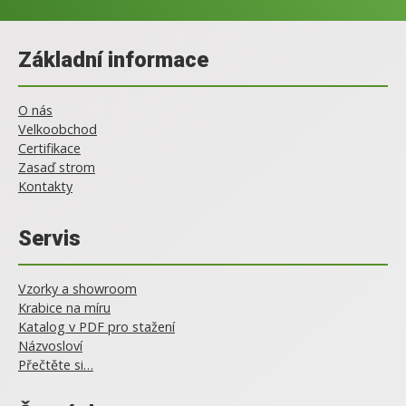
Základní informace
O nás
Velkoobchod
Certifikace
Zasaď strom
Kontakty
Servis
Vzorky a showroom
Krabice na míru
Katalog v PDF pro stažení
Názvosloví
Přečtěte si…