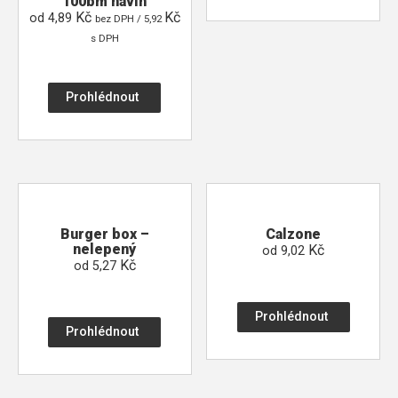
100bm návin
Kč
Kč
od
4,89
bez DPH /
5,92
s DPH
Prohlédnout
Burger box –
Calzone
nelepený
Kč
od
9,02
Kč
od
5,27
Prohlédnout
Prohlédnout