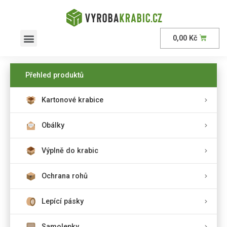
0,00
Kč
AKČNÍ nabídka
Přehled produktů
Kartonové krabice
Obálky
Výplně do krabic
Ochrana rohů
Lepící pásky
Samolepky