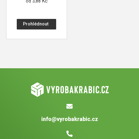
Kč
od
3,88
Prohlédnout
info@vyrobakrabic.cz