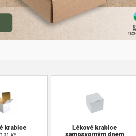
é krabice
Lékové krabice
samosvorným dnem
0,91
Kč