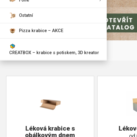
Fólie
Ostatní
Pizza krabice – AKCE
CREATBOX – krabice s potiskem, 3D kreator
Léková krabice s
Lékov
obálkovým dnem
od