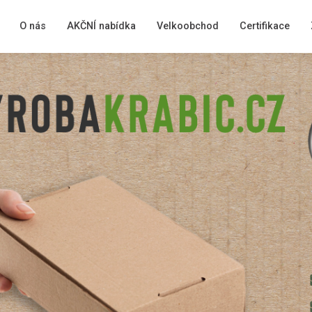
O nás
AKČNÍ nabídka
Velkoobchod
Certifikace