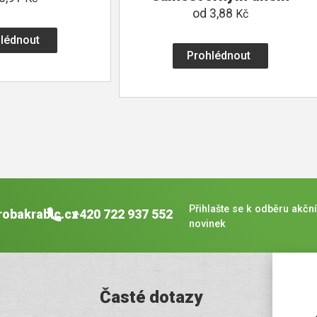
od
3,88
Kč
lédnout
Prohlédnout
Přihlašte se k odběru akční
robakrabic.cz
+420 722 937 552
novinek
Časté dotazy