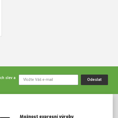
ch slev a
Odeslat
Možnost expresní výroby