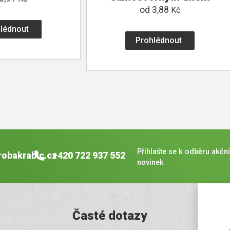
od
3,88
Kč
lédnout
Prohlédnout
Přihlašte se k odběru akční
robakrabic.cz
+420 722 937 552
novinek
Časté dotazy