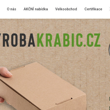
O nás
AKČNÍ nabídka
Velkoobchod
Certifikace