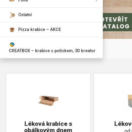
Fólie
Ostatní
Pizza krabice – AKCE
CREATBOX – krabice s potiskem, 3D kreator
Léková krabice s
Lékov
obálkovým dnem
od