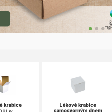
é krabice
Lékové krabice
samosvorným dnem
0,91
Kč