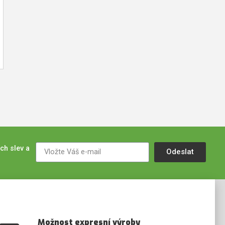
ch slev a
Odeslat
Možnost expresní výroby