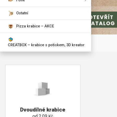
Fólie
Ostatní
Pizza krabice – AKCE
CREATBOX – krabice s potiskem, 3D kreator
Dvoudílné krabice
od
2,09
Kč