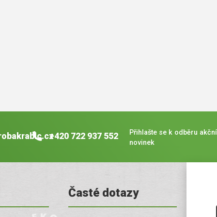
Přihlašte se k odběru akční
robakrabic.cz
+420 722 937 552
novinek
Časté dotazy