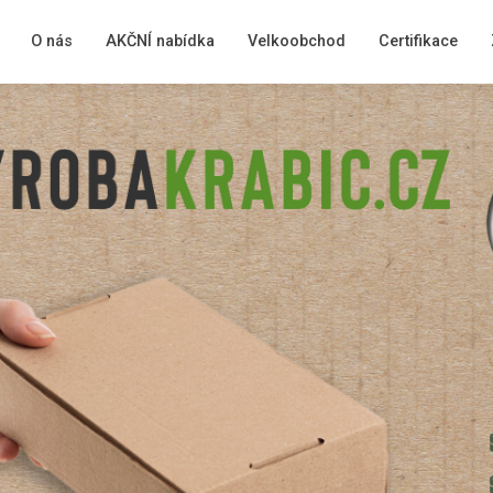
O nás
AKČNÍ nabídka
Velkoobchod
Certifikace