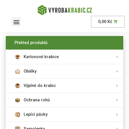
0,00
Kč
AKČNÍ nabídka
Přehled produktů
Kartonové krabice
Obálky
Výplně do krabic
Ochrana rohů
Lepící pásky
Samolepky