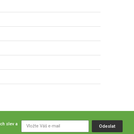
ch slev a
Odeslat