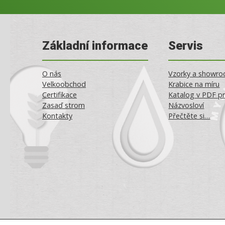
Základní informace
Servis
O nás
Vzorky a showr
Velkoobchod
Krabice na míru
Certifikace
Katalog v PDF pr
Zasaď strom
Názvosloví
Kontakty
Přečtěte si…