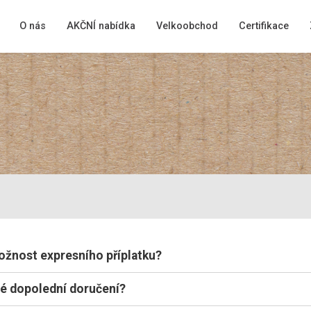
O nás
AKČNÍ nabídka
Velkoobchod
Certifikace
možnost expresního příplatku?
né dopolední doručení?