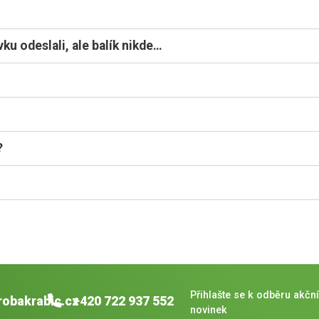
ku odeslali, ale balík nikde…
?
Přihlašte se k odběru akční
robakrabic.cz
+420 722 937 552
novinek