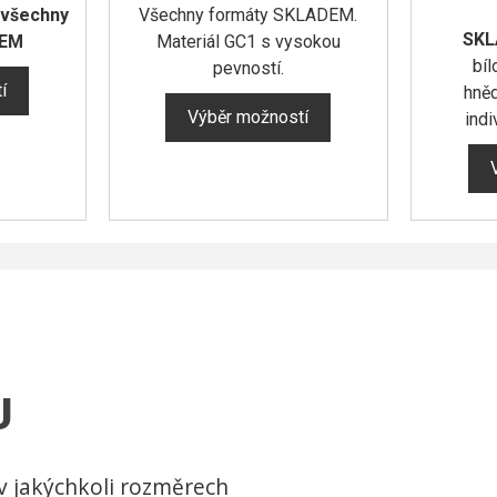
 všechny
Všechny formáty SKLADEM.
SK
DEM
Materiál GC1 s vysokou
bíl
pevností.
í
hně
Výběr možností
indi
U
v jakýchkoli rozměrech