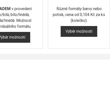
LADEM
v provedení
Různé formáty barvy nebo
o/bílá, bílo/hnědá,
potisk, cena od 0,104 Kč za ks
dá/hnědá. Možnost
(kolečko).
viduálního formátu.
Výběr možností
Výběr možností