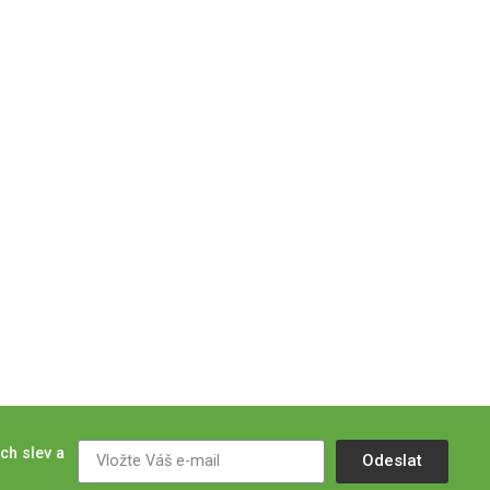
ch slev a
Odeslat