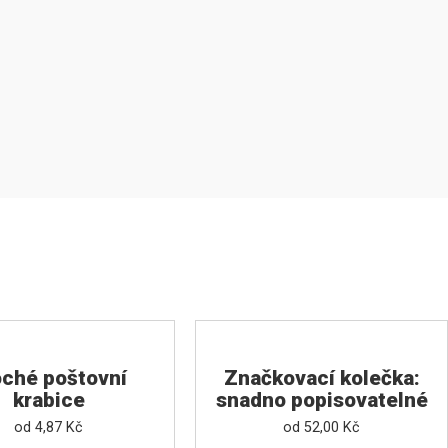
oché poštovní
Značkovací kolečka:
krabice
snadno popisovatelné
od
4,87
Kč
od
52,00
Kč