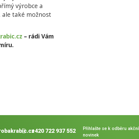
přímý výrobce a
í, ale také možnost
rabic.cz
– rádi Vám
míru.
Přihlašte se k odběru akční
robakrabic.cz
+420 722 937 552
novinek