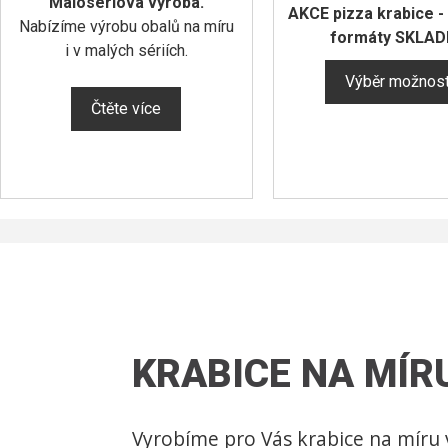
Malosériová výroba.
AKCE pizza krabice -
Nabízíme výrobu obalů na míru
formáty SKLA
i v malých sériích.
Výběr možnost
Čtěte více
KRABICE NA MÍR
Vyrobíme pro Vás krabice na míru 