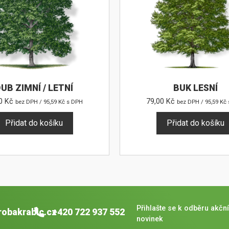
UB ZIMNÍ / LETNÍ
BUK LESNÍ
00
Kč
79,00
Kč
bez DPH /
95,59
Kč
s DPH
bez DPH /
95,59
Kč
Přidat do košíku
Přidat do košíku
Přihlašte se k odběru akční
robakrabic.cz
+420 722 937 552
novinek