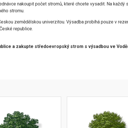
bjednávce nakoupit počet stromů, které chcete vysadit. Na každý
ného stromu.
eskou zemědělskou univerzitou. Výsadba probíhá pouze v rezer
České republice.
ublice a zakupte středoevropský strom s výsadbou ve Vod