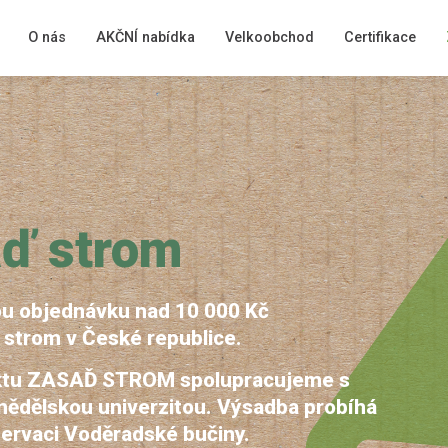
O nás
AKČNÍ nabídka
Velkoobchod
Certifikace
ď strom
u objednávku nad 10 000 Kč
 strom v České republice.
ktu ZASAĎ STROM spolupracujeme s
ědělskou univerzitou. Výsadba probíhá
ervaci Voděradské bučiny.