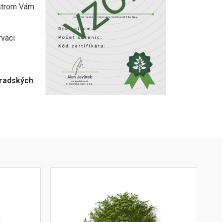
 strom Vám
vaci
ěradských