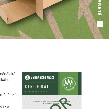
emědělská
ikát o
zemědělská
České