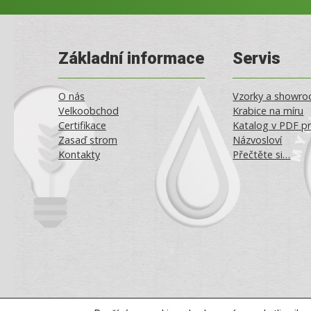
Základní informace
Servis
O nás
Vzorky a showr
Velkoobchod
Krabice na míru
Certifikace
Katalog v PDF pr
Zasaď strom
Názvosloví
Kontakty
Přečtěte si…