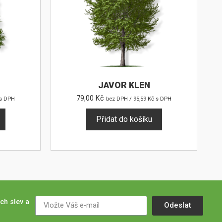
JAVOR KLEN
79,00
Kč
s DPH
bez DPH /
95,59
Kč
s DPH
Přidat do košíku
ch slev a
Odeslat