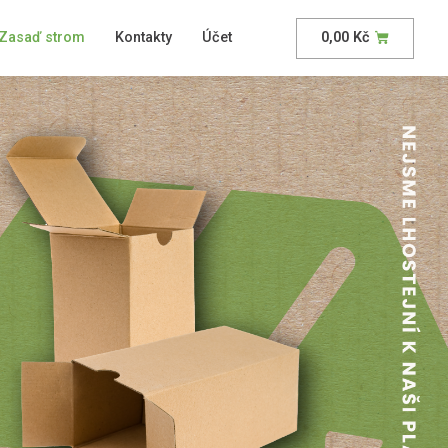
Zasaď strom
Kontakty
Účet
0,00
Kč