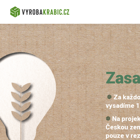
Zasa
Za každo
vysadíme 1
Na proje
Českou zem
pouze v rez