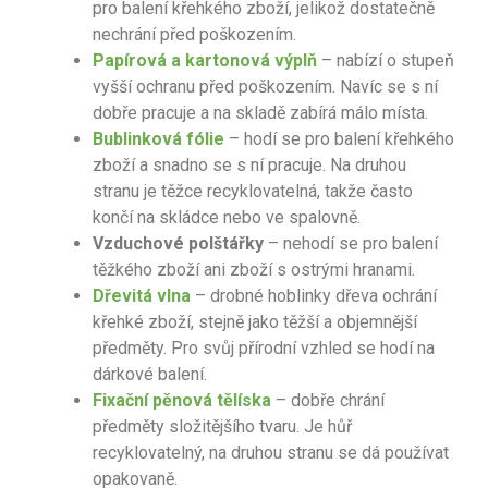
pro balení křehkého zboží, jelikož dostatečně
nechrání před poškozením.
Papírová a kartonová výplň
– nabízí o stupeň
vyšší ochranu před poškozením. Navíc se s ní
dobře pracuje a na skladě zabírá málo místa.
Bublinková fólie
– hodí se pro balení křehkého
zboží a snadno se s ní pracuje. Na druhou
stranu je těžce recyklovatelná, takže často
končí na skládce nebo ve spalovně.
Vzduchové polštářky
– nehodí se pro balení
těžkého zboží ani zboží s ostrými hranami.
Dřevitá vlna
– drobné hoblinky dřeva ochrání
křehké zboží, stejně jako těžší a objemnější
předměty. Pro svůj přírodní vzhled se hodí na
dárkové balení.
Fixační pěnová tělíska
– dobře chrání
předměty složitějšího tvaru. Je hůř
recyklovatelný, na druhou stranu se dá používat
opakovaně.