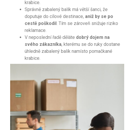
krabice.
Správně zabalený balík má větší šanci, že
doputuje do cílové destinace,
aniž by se po
cestě poškodil
. Tím se zároveň snižuje riziko
reklamace.
V neposlední řadě děláte
dobrý dojem na
svého zákazníka
, kterému se do ruky dostane
úhledně zabalený balík namísto pomačkané
krabice.
Jak zabalit balík v šesti krocích
Balení balíku se dá shrnout do
6 jednoduchých
kroků
:
Připravte si k ruce obalový materiál
Obalte jednotlivé předměty
Vyplňte volný prostor v balíku
Budujte povědomí o své značce