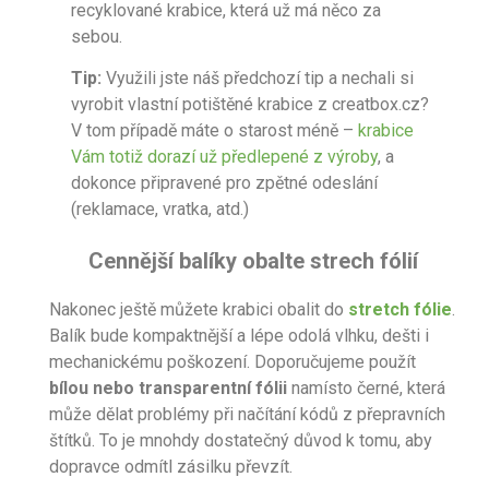
recyklované krabice, která už má něco za
sebou.
Tip:
Využili jste náš předchozí tip a nechali si
vyrobit vlastní potištěné krabice z creatbox.cz?
V tom případě máte o starost méně –
krabice
Vám totiž dorazí už předlepené z výroby
, a
dokonce připravené pro zpětné odeslání
(reklamace, vratka, atd.)
Cennější balíky obalte
strech fólií
Nakonec ještě můžete krabici obalit do
stretch fólie
.
Balík bude kompaktnější a lépe odolá vlhku, dešti i
mechanickému poškození. Doporučujeme použít
bílou nebo transparentní fólii
namísto černé, která
může dělat problémy při načítání kódů z přepravních
štítků. To je mnohdy dostatečný důvod k tomu, aby
dopravce odmítl zásilku převzít.