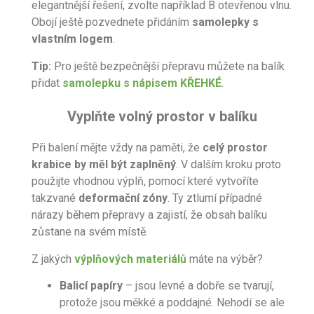
elegantnější řešení, zvolte například B otevřenou vlnu.
Obojí ještě pozvednete přidáním
samolepky s
vlastním logem
.
Tip:
Pro ještě bezpečnější přepravu můžete na balík
přidat
samolepku s nápisem KŘEHKÉ
.
Vyplňte volný prostor v balíku
Při balení mějte vždy na paměti, že
celý prostor
krabice by měl být zaplněný
. V dalším kroku proto
použijte vhodnou výplň, pomocí které vytvoříte
takzvané
deformační zóny
. Ty ztlumí případné
nárazy během přepravy a zajistí, že obsah balíku
zůstane na svém místě.
Z jakých
výplňových materiálů
máte na výběr?
Balicí papíry
– jsou levné a dobře se tvarují,
protože jsou měkké a poddajné. Nehodí se ale