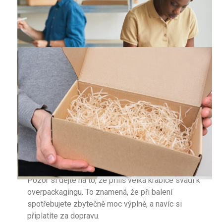
Balík důkladně zalepte
Cennější balíky obalte stretch fólií
Připravte si k ruce obalový materiál
Nejuniverzálnější obalový materiál představují
kartonové krabice
. Jsou ekologické, lehké,
skladné a ekonomické. Vybírat můžete z různých
velikostí. Zatímco na lehčí zboží Vám stačí
třívrstvá krabice (3VVL)
, těžší předměty
spolehlivě ochrání
krabice pětivrstvá (5VVL)
.
Velikost krabice vybírejte tak, aby kolem zboží
zůstalo dostatek volného prostoru pro vytvoření
tzv.
deformačních zón
(o nich si povíme později).
Pozor si dejte na to, že příliš velká krabice svádí k
overpackagingu. To znamená, že při balení
spotřebujete zbytečně moc výplně, a navíc si
připlatíte za dopravu.