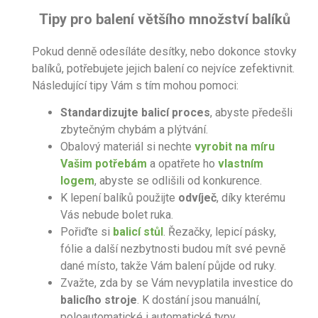
Tipy pro balení většího množství balíků
Pokud denně odesíláte desítky, nebo dokonce stovky
balíků, potřebujete jejich balení co nejvíce zefektivnit.
Následující tipy Vám s tím mohou pomoci:
Standardizujte balicí proces
, abyste předešli
zbytečným chybám a plýtvání.
Obalový materiál si nechte
vyrobit na míru
Vašim potřebám
a opatřete ho
vlastním
logem
, abyste se odlišili od konkurence.
K lepení balíků použijte
odvíječ
, díky kterému
Vás nebude bolet ruka.
Pořiďte si
balicí stůl
. Řezačky, lepicí pásky,
fólie a další nezbytnosti budou mít své pevně
dané místo, takže Vám balení půjde od ruky.
Zvažte, zda by se Vám nevyplatila investice do
balicího stroje
. K dostání jsou manuální,
poloautomatické i automatické typy.