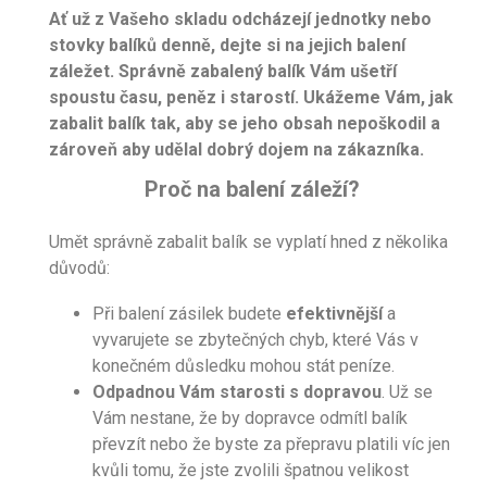
Ať už z Vašeho skladu odcházejí jednotky nebo
stovky balíků denně, dejte si na jejich balení
záležet. Správně zabalený balík Vám ušetří
spoustu času, peněz i starostí. Ukážeme Vám, jak
zabalit balík tak, aby se jeho obsah nepoškodil a
zároveň aby udělal dobrý dojem na zákazníka.
Proč na balení záleží?
Umět správně zabalit balík se vyplatí hned z několika
důvodů:
Při balení zásilek budete
efektivnější
a
vyvarujete se zbytečných chyb, které Vás v
konečném důsledku mohou stát peníze.
Odpadnou Vám
starosti s dopravou
. Už se
Vám nestane, že by dopravce odmítl balík
převzít nebo že byste za přepravu platili víc jen
kvůli tomu, že jste zvolili špatnou velikost