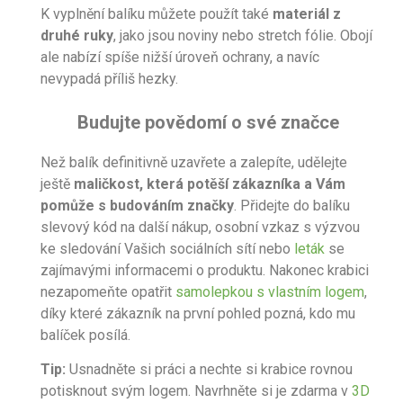
K vyplnění balíku můžete použít také
materiál z
druhé ruky
, jako jsou noviny nebo stretch fólie. Obojí
ale nabízí spíše nižší úroveň ochrany, a navíc
nevypadá příliš hezky.
Budujte povědomí o své značce
Než balík definitivně uzavřete a zalepíte, udělejte
ještě
maličkost, která potěší zákazníka a Vám
pomůže s budováním značky
. Přidejte do balíku
slevový kód na další nákup, osobní vzkaz s výzvou
ke sledování Vašich sociálních sítí nebo
leták
se
zajímavými informacemi o produktu. Nakonec krabici
nezapomeňte opatřit
samolepkou s vlastním logem
,
díky které zákazník na první pohled pozná, kdo mu
balíček posílá.
Tip:
Usnadněte si práci a nechte si krabice rovnou
potisknout svým logem. Navrhněte si je zdarma v
3D