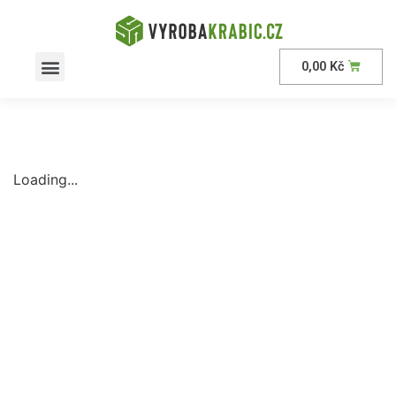
0,00
Kč
AKČNÍ nabídka
Loading...