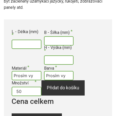
být začleněny uzamykací jazýčky, rukojeti, zobrazovací
panely atd.
L - Délka (mm)
B - Šířka (mm)
H - Výška (mm)
Materiál
Barva
Množství
Přidat do košíku
Cena celkem