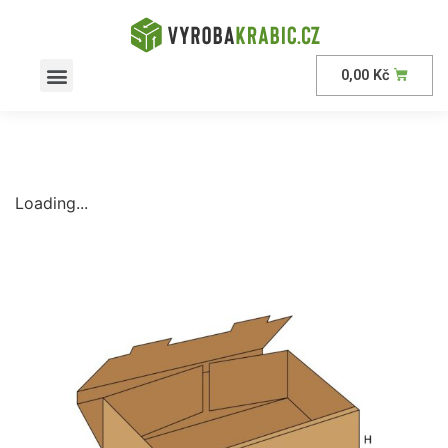
0,00
Kč
AKČNÍ nabídka
Loading...