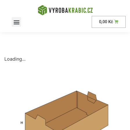
0,00
Kč
AKČNÍ nabídka
Loading...