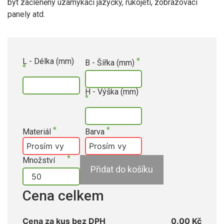
být začleněny uzamykací jazýčky, rukojeti, zobrazovací
panely atd.
L - Délka (mm)
B - Šířka (mm)
H - Výška (mm)
Materiál
Barva
Množství
Přidat do košíku
Cena celkem
Cena za kus bez DPH
0.00 Kč