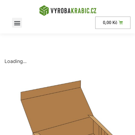
0,00
Kč
AKČNÍ nabídka
Loading...