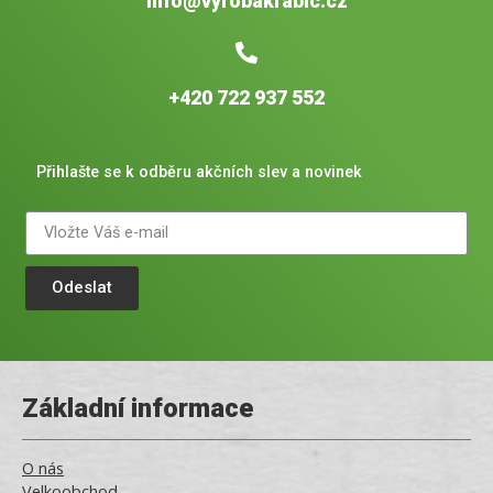
info@vyrobakrabic.cz
+420 722 937 552
Přihlašte se k odběru akčních slev a novinek
Odeslat
Základní informace
O nás
Velkoobchod