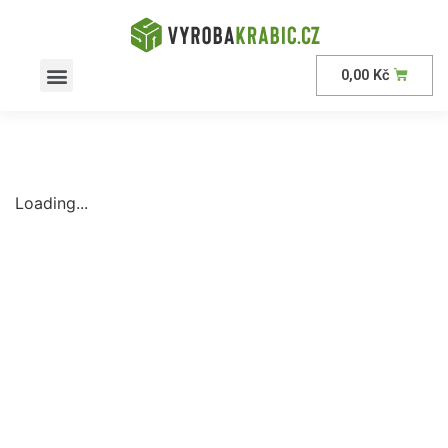
0,00
Kč
AKČNÍ nabídka
Loading...