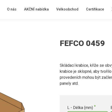
O nás
AKČNÍ nabídka
Velkoobchod
Certifikace
FEFCO 0459
Skládací krabice, kříže se ob
krabice je sklopné, aby tvořil
provedeních mohou být začlen
panely atd.
L - Délka (mm)