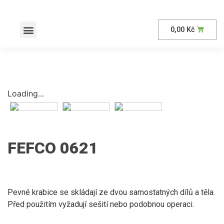
0,00
Kč
AKČNÍ nabídka
Loading...
FEFCO 0621
Pevné krabice se skládají ze dvou samostatných dílů a těla.
Před použitím vyžadují sešití nebo podobnou operaci.