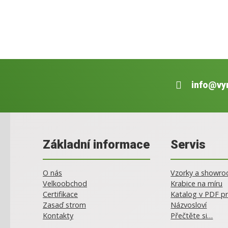
info@vy
Základní informace
Servis
O nás
Vzorky a showr
Velkoobchod
Krabice na míru
Certifikace
Katalog v PDF pr
Zasaď strom
Názvosloví
Kontakty
Přečtěte si…