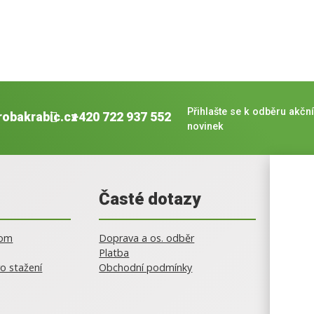
Přihlašte se k odběru akční
robakrabic.cz
+420 722 937 552
novinek
Časté dotazy
oom
Doprava a os. odběr
Platba
o stažení
Obchodní podmínky