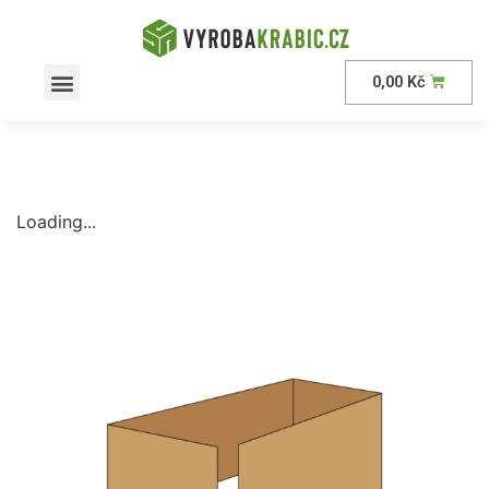
0,00
Kč
AKČNÍ nabídka
Loading...