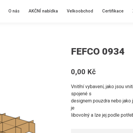
O nás
AKČNÍ nabídka
Velkoobchod
Certifikace
FEFCO 0934
0,00 Kč
Vnitřní vybavení, jako jsou vni
spojené s
designem pouzdra nebo jako j
je
libovolný a lze jej podle potře