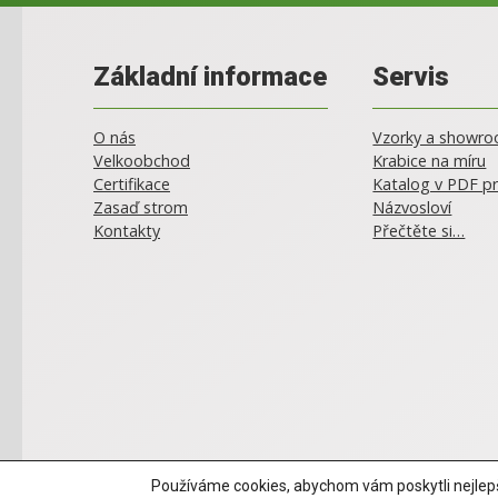
Základní informace
Servis
O nás
Vzorky a showr
Velkoobchod
Krabice na míru
Certifikace
Katalog v PDF pr
Zasaď strom
Názvosloví
Kontakty
Přečtěte si…
Používáme cookies, abychom vám poskytli nejlepší