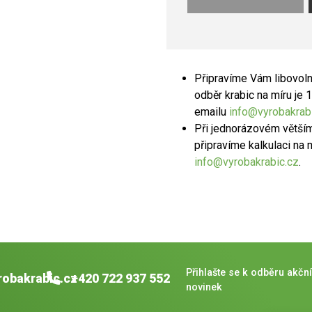
Připravíme Vám libovolné
odběr krabic na míru je
emailu
info@vyrobakrab
Při jednorázovém větší
připravíme kalkulaci na 
info@vyrobakrabic.cz
.
Přihlašte se k odběru akční
robakrabic.cz
+420 722 937 552
novinek