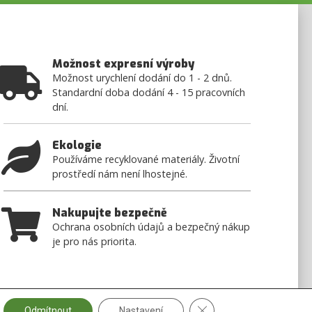
Možnost expresní výroby
Možnost urychlení dodání do 1 - 2 dnů.
Standardní doba dodání 4 - 15 pracovních
dní.
Ekologie
Používáme recyklované materiály. Životní
prostředí nám není lhostejné.
Nakupujte bezpečně
Ochrana osobních údajů a bezpečný nákup
je pro nás priorita.
Zavřít banner souborů c
Odmítnout
Nastavení