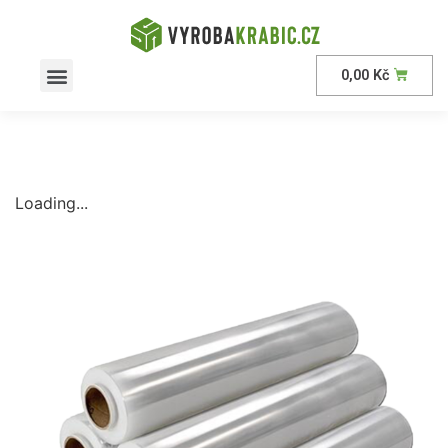
0,00
Kč
AKČNÍ nabídka
Loading...