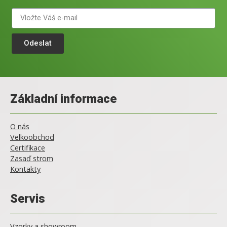
Odeslat
Základní informace
O nás
Velkoobchod
Certifikace
Zasaď strom
Kontakty
Servis
Vzorky a showroom