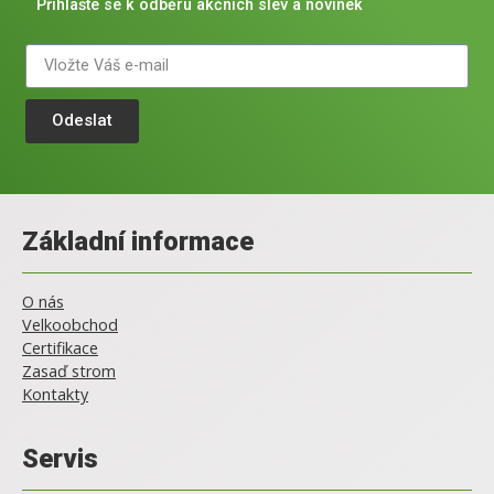
Přihlašte se k odběru akčních slev a novinek
Odeslat
Základní informace
O nás
Velkoobchod
Certifikace
Zasaď strom
Kontakty
Servis