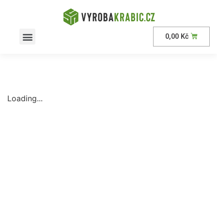
0,00
Kč
AKČNÍ nabídka
Loading...