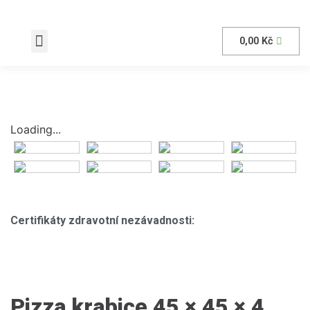
0,00
Kč
AKČNÍ nabídka
Loading...
Certifikáty zdravotní nezávadnosti:
Pizza krabice 45 × 45 × 4