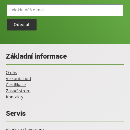
Odeslat
Základní informace
O nás
Velkoobchod
Certifikace
Zasaď strom
Kontakty
Servis
Vzorky a showroom