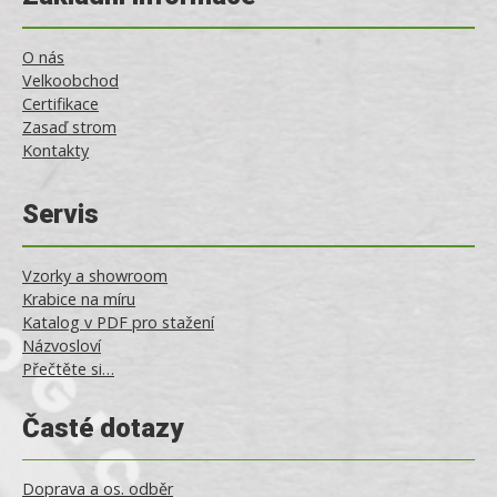
O nás
Velkoobchod
Certifikace
Zasaď strom
Kontakty
Servis
Vzorky a showroom
Krabice na míru
Katalog v PDF pro stažení
Názvosloví
Přečtěte si…
Časté dotazy
Doprava a os. odběr