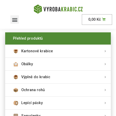
0,00
Kč
AKČNÍ nabídka
Přehled produktů
Kartonové krabice
Obálky
Výplně do krabic
Ochrana rohů
Lepící pásky
Samolepky