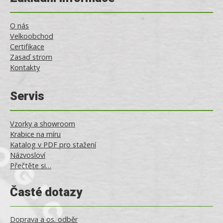
O nás
Velkoobchod
Certifikace
Zasaď strom
Kontakty
Servis
Vzorky a showroom
Krabice na míru
Katalog v PDF pro stažení
Názvosloví
Přečtěte si…
Časté dotazy
Doprava a os. odběr