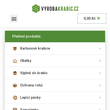
0,00
Kč
AKČNÍ nabídka
Přehled produktů
Kartonové krabice
Obálky
Výplně do krabic
Ochrana rohů
Lepící pásky
Samolepky