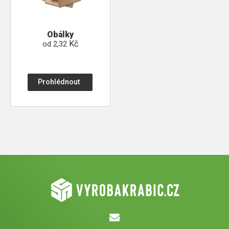
Obálky
Kč
od
2,32
Prohlédnout