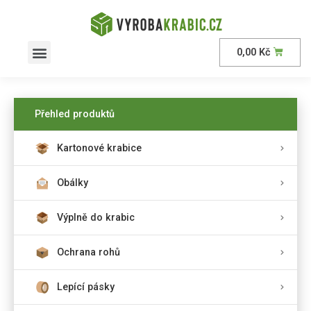
0,00
Kč
AKČNÍ nabídka
Přehled produktů
Kartonové krabice
Obálky
Výplně do krabic
Ochrana rohů
Lepící pásky