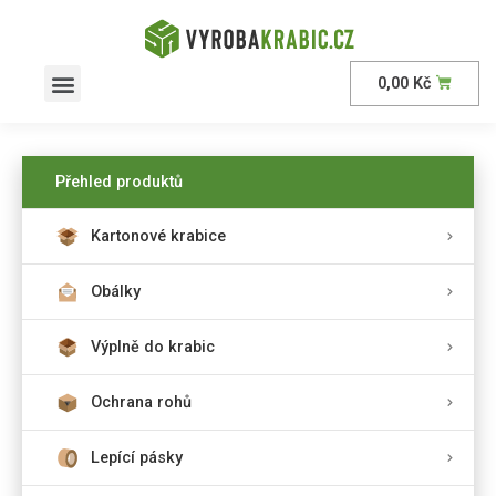
0,00
Kč
Přehled produktů
Kartonové krabice
Obálky
Výplně do krabic
Ochrana rohů
Lepící pásky