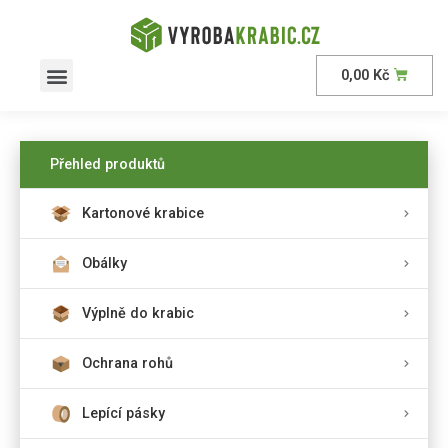
0,00
Kč
Přehled produktů
Kartonové krabice
Obálky
Výplně do krabic
Ochrana rohů
Lepící pásky