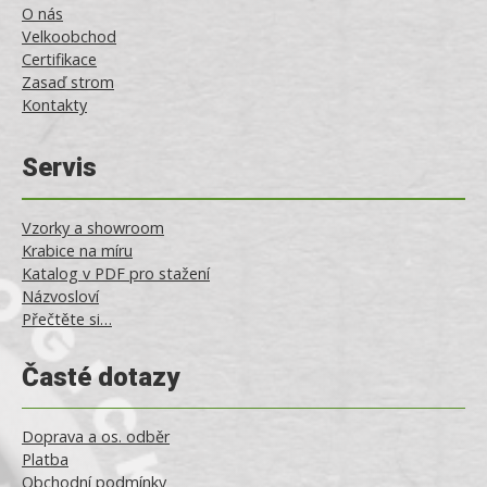
O nás
Velkoobchod
Certifikace
Zasaď strom
Kontakty
Servis
Vzorky a showroom
Krabice na míru
Katalog v PDF pro stažení
Názvosloví
Přečtěte si…
Časté dotazy
Doprava a os. odběr
Platba
Obchodní podmínky