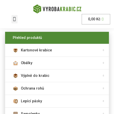
0,00
Kč
AKČNÍ nabídka
Přehled produktů
Kartonové krabice
Obálky
Výplně do krabic
Ochrana rohů
Lepící pásky
Samolepky