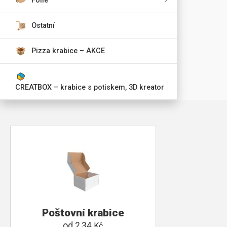
Fólie
Ostatní
Pizza krabice – AKCE
CREATBOX – krabice s potiskem, 3D kreator
Poštovní krabice
od
2,34
Kč