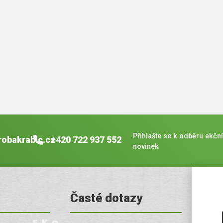
Přihlašte se k odběru akční
robakrabic.cz
+420 722 937 552
novinek
Časté dotazy