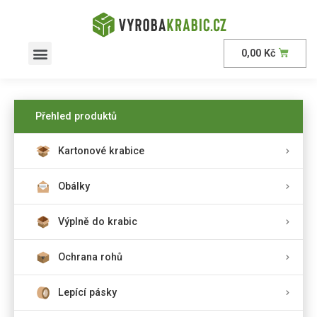
0,00
Kč
Přehled produktů
Kartonové krabice
Obálky
Výplně do krabic
Ochrana rohů
Lepící pásky