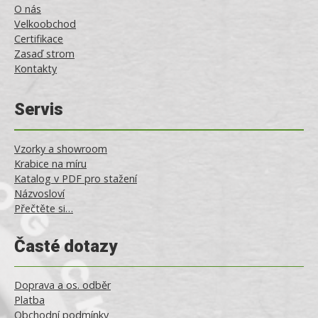
O nás
Velkoobchod
Certifikace
Zasaď strom
Kontakty
Servis
Vzorky a showroom
Krabice na míru
Katalog v PDF pro stažení
Názvosloví
Přečtěte si…
Časté dotazy
Doprava a os. odběr
Platba
Obchodní podmínky