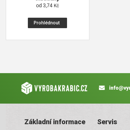
od
3,74
Kč
Prohlédnout
info@vy
Základní informace
Servis