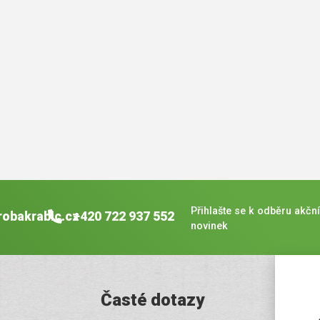
Přihlašte se k odběru akční
robakrabic.cz
+420 722 937 552
novinek
Časté dotazy