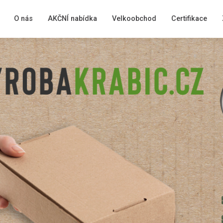
O nás
AKČNÍ nabídka
Velkoobchod
Certifikace