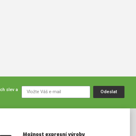
ch slev a
Odeslat
Možnost expresní výroby