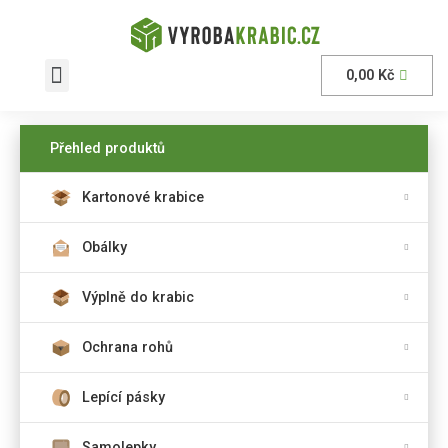
0,00
Kč
AKČNÍ nabídka
Přehled produktů
Kartonové krabice
Obálky
Výplně do krabic
Ochrana rohů
Lepící pásky
Samolepky