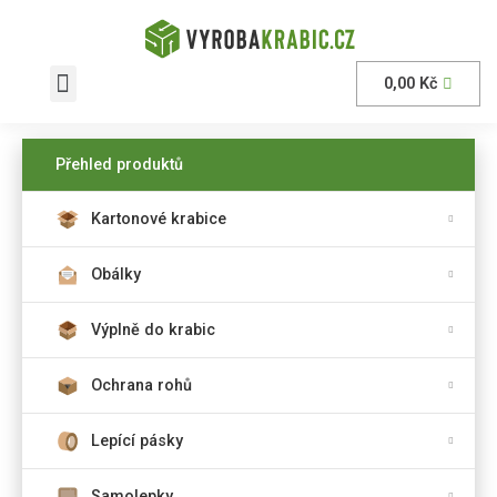
0,00
Kč
AKČNÍ nabídka
Přehled produktů
Kartonové krabice
Obálky
Výplně do krabic
Ochrana rohů
Lepící pásky
Samolepky