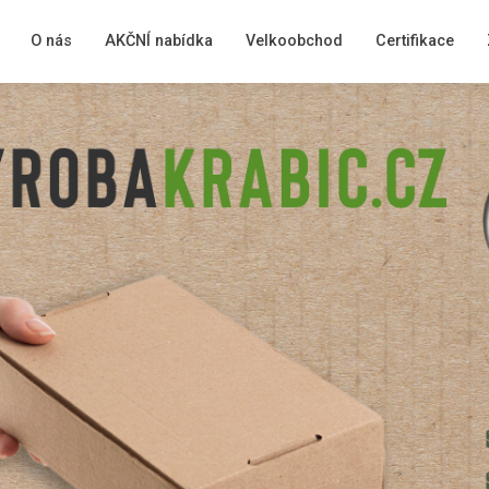
O nás
AKČNÍ nabídka
Velkoobchod
Certifikace