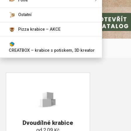
Fólie
Ostatní
Pizza krabice – AKCE
CREATBOX – krabice s potiskem, 3D kreator
Dvoudílné krabice
od
2,09
Kč