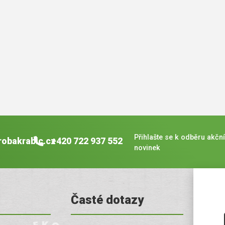
Přihlašte se k odběru akční
robakrabic.cz
+420 722 937 552
novinek
Časté dotazy