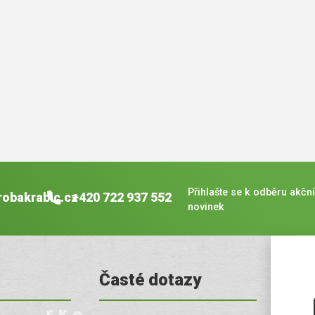
Přihlašte se k odběru akční
robakrabic.cz
+420 722 937 552
novinek
Časté dotazy