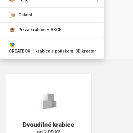
Fólie
Ostatní
Pizza krabice – AKCE
CREATBOX – krabice s potiskem, 3D kreator
Dvoudílné krabice
od
2,09
Kč