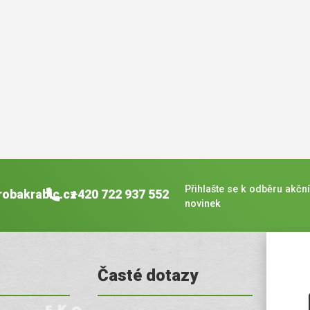
Přihlašte se k odběru akční
robakrabic.cz
+420 722 937 552
novinek
Časté dotazy