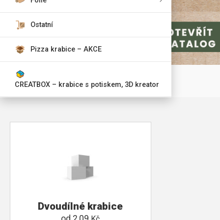
Fólie
Ostatní
Pizza krabice – AKCE
CREATBOX – krabice s potiskem, 3D kreator
Dvoudílné krabice
od
2,09
Kč