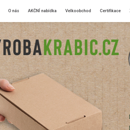
O nás
AKČNÍ nabídka
Velkoobchod
Certifikace