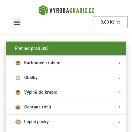
0,00
Kč
Přehled produktů
Kartonové krabice
Obálky
Výplně do krabic
Ochrana rohů
Lepící pásky