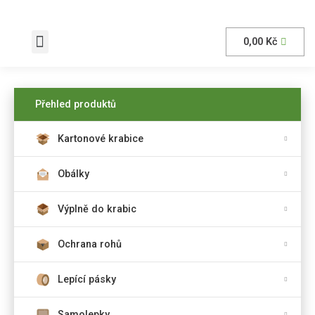
0,00
Kč
AKČNÍ nabídka
Přehled produktů
Kartonové krabice
Obálky
Výplně do krabic
Ochrana rohů
Lepící pásky
Samolepky