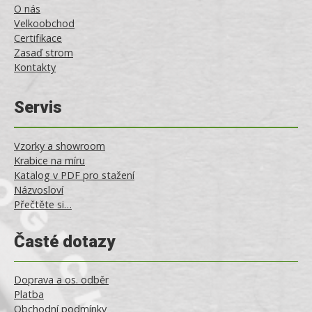
O nás
Velkoobchod
Certifikace
Zasaď strom
Kontakty
Servis
Vzorky a showroom
Krabice na míru
Katalog v PDF pro stažení
Názvosloví
Přečtěte si…
Časté dotazy
Doprava a os. odběr
Platba
Obchodní podmínky