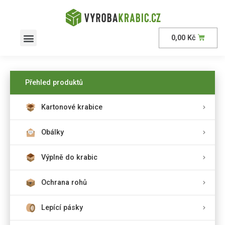
0,00
Kč
Přehled produktů
Kartonové krabice
Obálky
Výplně do krabic
Ochrana rohů
Lepící pásky