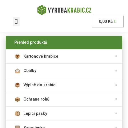
0,00
Kč
AKČNÍ nabídka
Přehled produktů
Kartonové krabice
Obálky
Výplně do krabic
Ochrana rohů
Lepící pásky
Samolepky