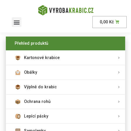
0,00
Kč
AKČNÍ nabídka
Přehled produktů
Kartonové krabice
Obálky
Výplně do krabic
Ochrana rohů
Lepící pásky
Samolepky