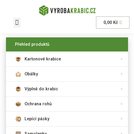
0,00
Kč
AKČNÍ nabídka
Přehled produktů
Kartonové krabice
Obálky
Výplně do krabic
Ochrana rohů
Lepící pásky
Samolepky