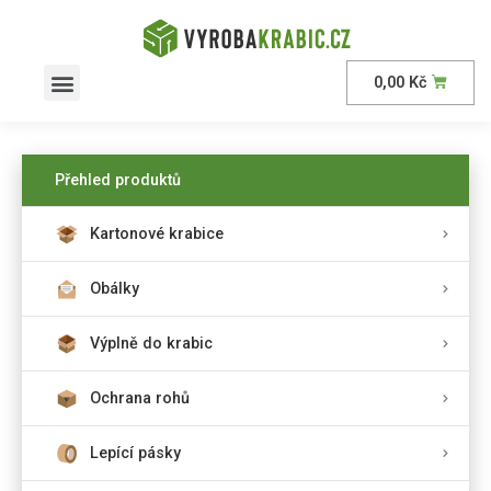
0,00
Kč
AKČNÍ nabídka
Přehled produktů
Kartonové krabice
Obálky
Výplně do krabic
Ochrana rohů
Lepící pásky